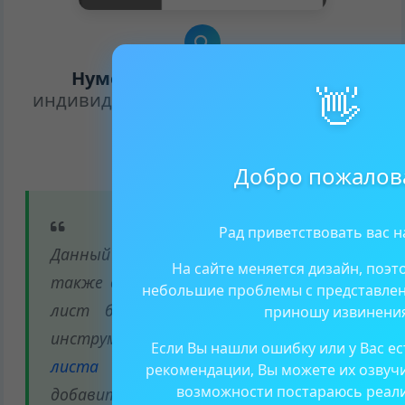
Нумерация со 2 страницы в
👋
индивидуальном проекте
(проектной
работе)
Добро пожалов
Рад приветствовать вас н
Данный способ можно использовать
На сайте меняется дизайн, поэ
также в том случае, если титульный
небольшие проблемы с представле
лист был сформирован через наш
приношу извинения
инструмент «
Создание титульного
Если Вы нашли ошибку или у Вас е
листа онлайн
» и не получается
рекомендации, Вы можете их озвучи
возможности постараюсь реал
добавить его в проектную работу,