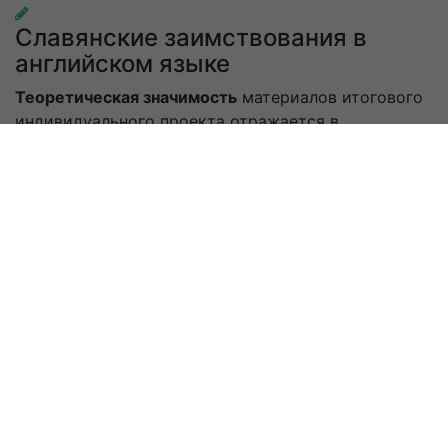
Славянские заимствования в
английском языке
Теоретическая значимость
материалов итогового
индивидуального проекта отражается в
совокупности знаний и учений о заимствовании
славянских слов в английском языке.
Великая Отечественная война в
истории моей малой Родины
Теоретическая значимость исследования
заключается в том, что представленные в работе
материалы могут быть использованы в учебных
заведениях региона для повышения грамотности
молодёжи о событиях происходивших на
территории (области, города) в период Великой
Отечественной войны.