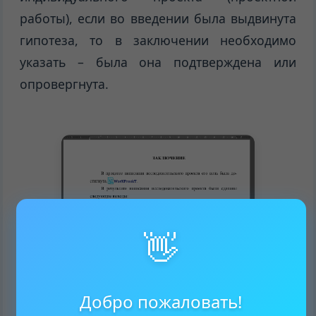
работы), если во введении была выдвинута
гипотеза, то в заключении необходимо
указать – была она подтверждена или
опровергнута.
👋
Добро пожаловать!