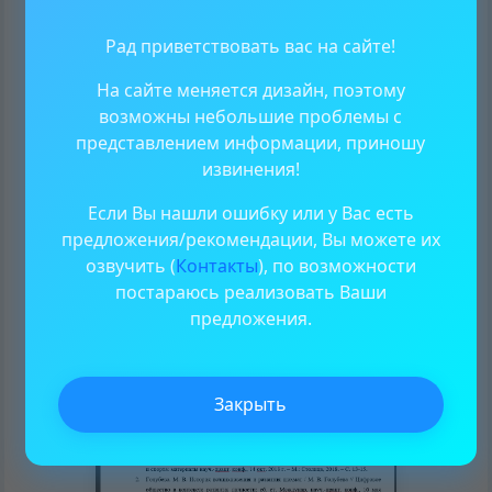
Заключение
индивидуального
Рад приветствовать вас на сайте!
проекта
(проектной работы)
На сайте меняется дизайн, поэтому
возможны небольшие проблемы с
Следующим за «Заключением» разделом
представлением информации, приношу
индивидуального проекта (проектной
извинения!
работы) является «Список использованных
Если Вы нашли ошибку или у Вас есть
источников», в который необходимо
предложения/рекомендации, Вы можете их
включить всю литературу, которая была
озвучить (
Контакты
), по возможности
постараюсь реализовать Ваши
использована в ходе написания проекта.
предложения.
Закрыть