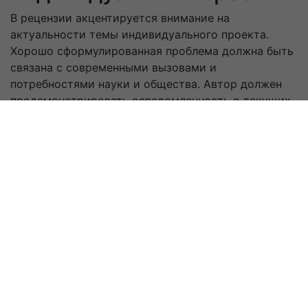
В рецензии акцентируется внимание на
актуальности темы индивидуального проекта.
Хорошо сформулированная проблема должна быть
связана с современными вызовами и
потребностями науки и общества. Автор должен
продемонстрировать осведомленность о текущих
трендах, а рецензент, в свою очередь, оценить,
насколько тема исследования является значимой и
актуальной в данный момент.
Рецензия рассматривает методологическую
сторону работы. Рецензент должен обратить
внимание на то, насколько правильно и
обоснованно выбраны методики. Существует
множество подходов, начиная от качественных,
заканчивая количественными, и именно от их
выбора зависит успешность решения поставленной
задачи. Если автор находчиво использует