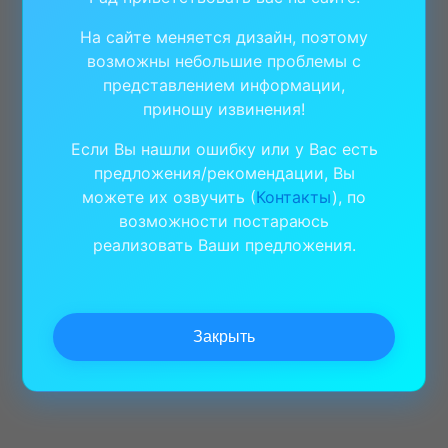
На сайте меняется дизайн, поэтому
возможны небольшие проблемы с
представлением информации,
приношу извинения!
Если Вы нашли ошибку или у Вас есть
предложения/рекомендации, Вы
можете их озвучить (
Контакты
), по
возможности постараюсь
реализовать Ваши предложения.
Закрыть