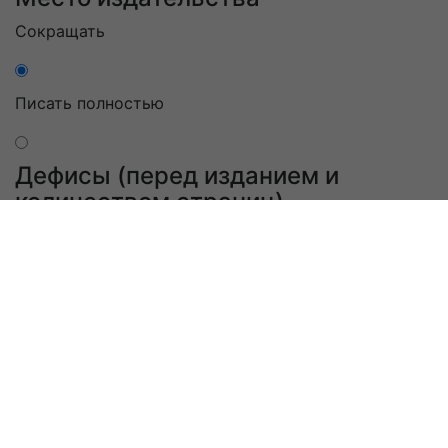
Сокращать
Писать полностью
Дефисы (перед изданием и
количеством страниц)
Без дефисов
С дефисами
Оформить
Результат