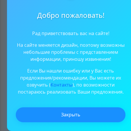
Высокое
Лучшее качество, больше
размер файла
качество (3x)
Добро пожаловать!
Задержка перед созданием
Рад приветствовать вас на сайте!
скриншота:
мс
На сайте меняется дизайн, поэтому возможны
Увеличьте задержку если изображение создается не
небольшие проблемы с представлением
полностью
информации, приношу извинения!
Если Вы нашли ошибку или у Вас есть
предложения/рекомендации, Вы можете их
Создать диаграмму
озвучить (
Контакты
), по возможности
постараюсь реализовать Ваши предложения.
Закрыть