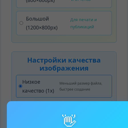
Большой
Для печати и
(1200×800px)
публикаций
Настройки качества
изображения
Низкое
Меньший размер файла,
быстрее создание
качество (1x)
Среднее
Оптимальное качество и
размер
👋
качество (2x)