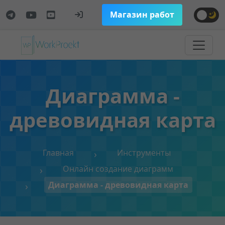
Магазин работ
Диаграмма -
древовидная карта
Главная
Инструменты
Онлайн создание диаграмм
Диаграмма - древовидная карта