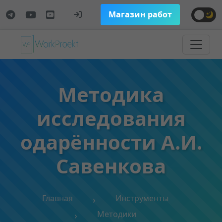
Магазин работ
Методика
исследования
одарённости А.И.
Савенкова
Главная
Инструменты
Методики