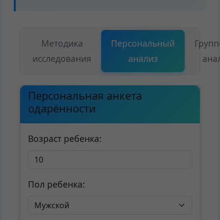
Методика
Персональный
Груп
исследования
анализ
ана
Персональная анкета
одарённости
Возраст ребенка:
Пол ребенка: