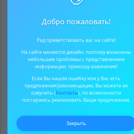
одарённости
Вопрос 2 по
Добро пожаловать!
интеллектуальная
одарённости
Рад приветствовать вас на сайте!
Вопрос 3 по
На сайте меняется дизайн, поэтому возможны
интеллектуальная
небольшие проблемы с представлением
одарённости
информации, приношу извинения!
Вопрос 4 по
Если Вы нашли ошибку или у Вас есть
интеллектуальная
предложения/рекомендации, Вы можете их
одарённости
озвучить (
Контакты
), по возможности
постараюсь реализовать Ваши предложения.
Вопрос 5 по
интеллектуальная
одарённости
Закрыть
Вопрос 6 по