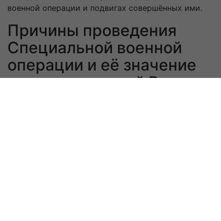
военной операции и подвигах совершённых ими.
Причины проведения
Специальной военной
операции и её значение
для современной России
В теоретической главе рассмотреть исторические
предпосылки проведения Специальной военной
операции, отразить её значение и цели
проведения.
В практической главе исследовать социальные и
политические изменения в стране и мире, к
которым привело проведение Специальной
военной операции, провести
анкетирование, направленное на определение
знаний учащихся о целях и значении Специальной