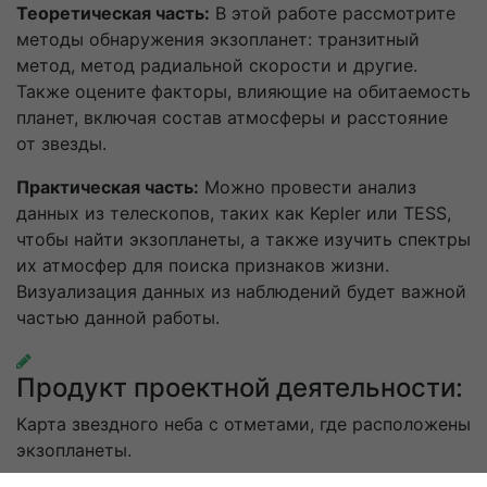
Теоретическая часть:
В этой работе рассмотрите
методы обнаружения экзопланет: транзитный
метод, метод радиальной скорости и другие.
Также оцените факторы, влияющие на обитаемость
планет, включая состав атмосферы и расстояние
от звезды.
Практическая часть:
Можно провести анализ
данных из телескопов, таких как Kepler или TESS,
чтобы найти экзопланеты, а также изучить спектры
их атмосфер для поиска признаков жизни.
Визуализация данных из наблюдений будет важной
частью данной работы.
Продукт проектной деятельности:
Карта звездного неба с отметами, где расположены
экзопланеты.