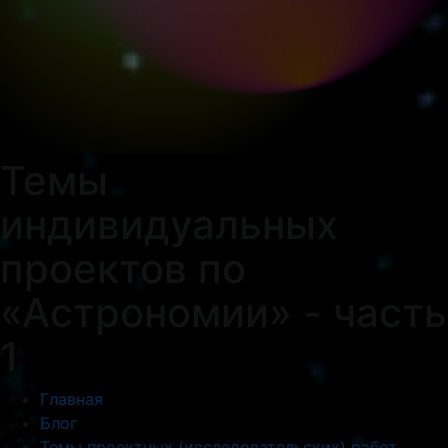
Темы
индивидуальных
проектов по
Меню
«Астрономии» - часть
1
Главная
Блог
Темы проектных (исследовательских) работ