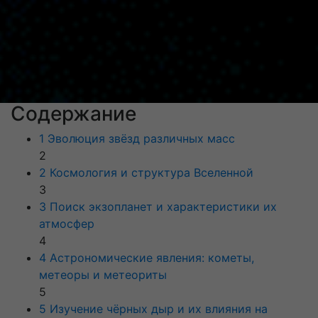
Содержание
1 Эволюция звёзд различных масс
2
2 Космология и структура Вселенной
3
3 Поиск экзопланет и характеристики их
атмосфер
4
4 Астрономические явления: кометы,
метеоры и метеориты
5
5 Изучение чёрных дыр и их влияния на