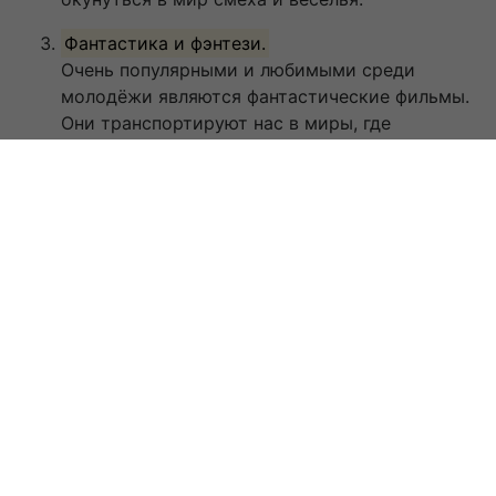
Фантастика и фэнтези.
Очень популярными и любимыми среди
молодёжи являются фантастические фильмы.
Они транспортируют нас в миры, где
возможно всё – будь то путешествия во
времени, космические приключения,
сущности из других измерений, волшебство и
т.д. Фантастические фильмы часто содержат
специальные эффекты, которые создают
впечатляющую атмосферу и захватывают
воображение зрителей. Они позволяют нам
увидеть то, что невозможно в реальной
жизни, и расширить границы нашего
воображения.
Боевик.
Также стоит упомянуть о боевиках – фильмах,
наполненных динамикой, экшеном и