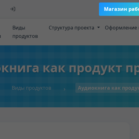
Магазин раб
Виды
Структура проекта
Оформление 
в
продуктов
книга как продукт п
Виды продуктов
Аудиокнига как проду