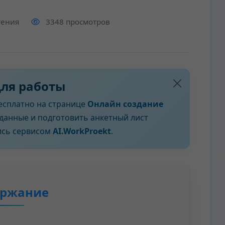
тения
3348 просмотров
для работы
есплатно на странице
Онлайн создание
данные и подготовить анкетный лист
ись сервисом
AI.WorkProekt
.
ержание