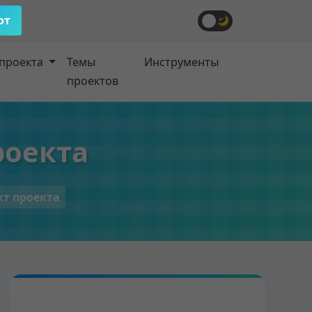
от
проекта
Темы
Инструменты
проектов
роекта
кт проекта