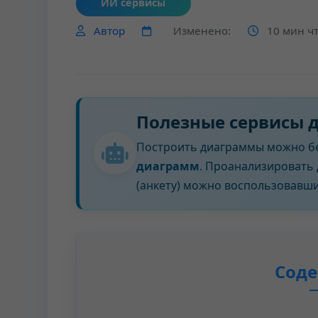
ИИ сервисы
Автор
Изменено:
10 мин ч
Полезные сервисы 
Построить диаграммы можно б
диаграмм
. Проанализировать 
(анкету) можно воспользовавш
Сод