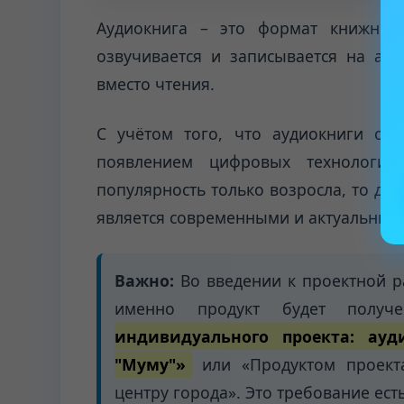
Аудиокнига – это формат книжного
озвучивается и записывается на ау
вместо чтения.
С учётом того, что аудиокниги ст
появлением цифровых технологий
популярность только возросла, то да
является современными и актуальным
Важно:
Во введении к проектной ра
именно продукт будет полу
индивидуального проекта: ауди
"Муму"»
или «Продуктом проекта
центру города». Это требование ест